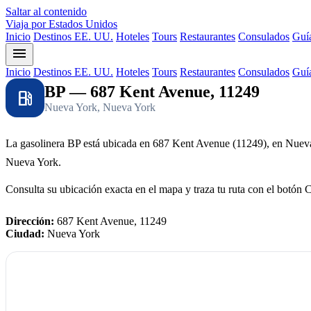
Saltar al contenido
Viaja por Estados Unidos
Inicio
Destinos EE. UU.
Hoteles
Tours
Restaurantes
Consulados
Guía
menu
Inicio
Destinos EE. UU.
Hoteles
Tours
Restaurantes
Consulados
Guía
BP — 687 Kent Avenue, 11249
local_gas_station
Nueva York, Nueva York
La gasolinera BP está ubicada en 687 Kent Avenue (11249), en Nuev
Nueva York.
Consulta su ubicación exacta en el mapa y traza tu ruta con el botón 
Dirección:
687 Kent Avenue, 11249
Ciudad:
Nueva York