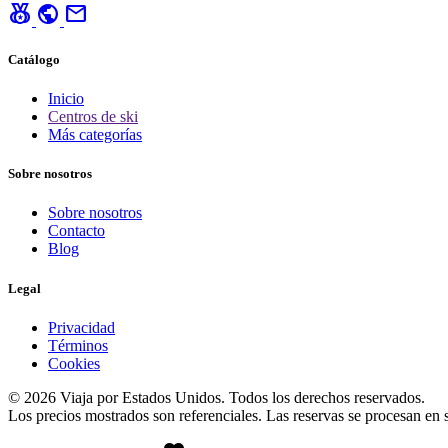
social_leaderboard
public
mail
Catálogo
Inicio
Centros de ski
Más categorías
Sobre nosotros
Sobre nosotros
Contacto
Blog
Legal
Privacidad
Términos
Cookies
© 2026 Viaja por Estados Unidos. Todos los derechos reservados.
Los precios mostrados son referenciales. Las reservas se procesan en si