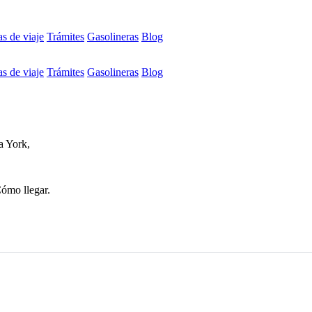
s de viaje
Trámites
Gasolineras
Blog
s de viaje
Trámites
Gasolineras
Blog
a York,
Cómo llegar.