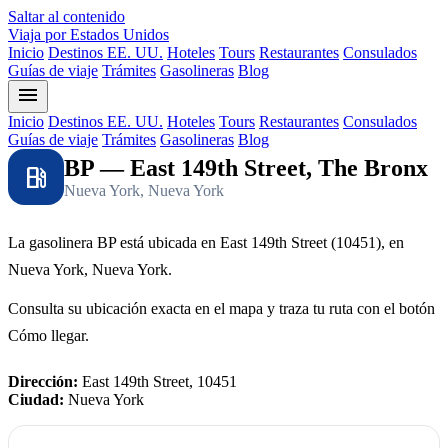
Saltar al contenido
Viaja por Estados Unidos
Inicio
Destinos EE. UU.
Hoteles
Tours
Restaurantes
Consulados
Guías de viaje
Trámites
Gasolineras
Blog
menu
Inicio
Destinos EE. UU.
Hoteles
Tours
Restaurantes
Consulados
Guías de viaje
Trámites
Gasolineras
Blog
BP — East 149th Street, The Bronx
local_gas_station
Nueva York, Nueva York
La gasolinera BP está ubicada en East 149th Street (10451), en
Nueva York, Nueva York.
Consulta su ubicación exacta en el mapa y traza tu ruta con el botón
Cómo llegar.
Dirección:
East 149th Street, 10451
Ciudad:
Nueva York