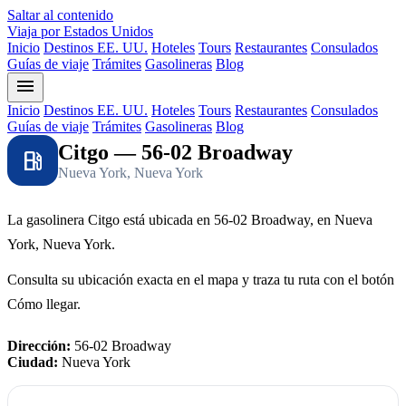
Saltar al contenido
Viaja por Estados Unidos
Inicio
Destinos EE. UU.
Hoteles
Tours
Restaurantes
Consulados
Guías de viaje
Trámites
Gasolineras
Blog
menu
Inicio
Destinos EE. UU.
Hoteles
Tours
Restaurantes
Consulados
Guías de viaje
Trámites
Gasolineras
Blog
Citgo — 56-02 Broadway
local_gas_station
Nueva York, Nueva York
La gasolinera Citgo está ubicada en 56-02 Broadway, en Nueva
York, Nueva York.
Consulta su ubicación exacta en el mapa y traza tu ruta con el botón
Cómo llegar.
Dirección:
56-02 Broadway
Ciudad:
Nueva York