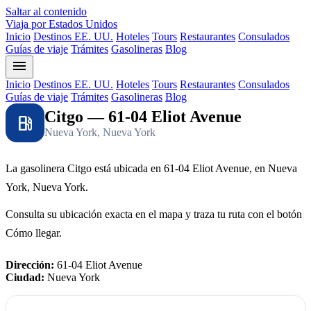
Saltar al contenido
Viaja por Estados Unidos
Inicio
Destinos EE. UU.
Hoteles
Tours
Restaurantes
Consulados
Guías de viaje
Trámites
Gasolineras
Blog
menu
Inicio
Destinos EE. UU.
Hoteles
Tours
Restaurantes
Consulados
Guías de viaje
Trámites
Gasolineras
Blog
Citgo — 61-04 Eliot Avenue
local_gas_station
Nueva York, Nueva York
La gasolinera Citgo está ubicada en 61-04 Eliot Avenue, en Nueva
York, Nueva York.
Consulta su ubicación exacta en el mapa y traza tu ruta con el botón
Cómo llegar.
Dirección:
61-04 Eliot Avenue
Ciudad:
Nueva York