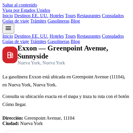
Saltar al contenido
Viaja por Estados Unidos
Inicio
Destinos EE. UU.
Hoteles
Tours
Restaurantes
Consulados
Guías de viaje
Trámites
Gasolineras
Blog
menu
Inicio
Destinos EE. UU.
Hoteles
Tours
Restaurantes
Consulados
Guías de viaje
Trámites
Gasolineras
Blog
Exxon — Greenpoint Avenue,
local_gas_station
Sunnyside
Nueva York, Nueva York
La gasolinera Exxon está ubicada en Greenpoint Avenue (11104),
en Nueva York, Nueva York.
Consulta su ubicación exacta en el mapa y traza tu ruta con el botón
Cómo llegar.
Dirección:
Greenpoint Avenue, 11104
Ciudad:
Nueva York