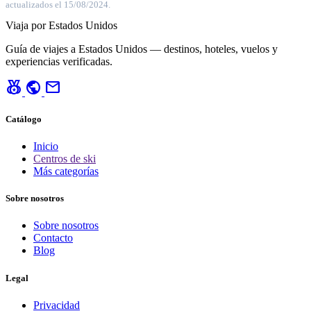
actualizados el 15/08/2024.
Viaja por Estados Unidos
Guía de viajes a Estados Unidos — destinos, hoteles, vuelos y
experiencias verificadas.
social_leaderboard
public
mail
Catálogo
Inicio
Centros de ski
Más categorías
Sobre nosotros
Sobre nosotros
Contacto
Blog
Legal
Privacidad