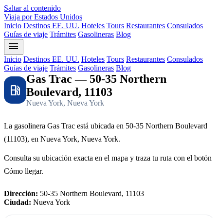
Saltar al contenido
Viaja por Estados Unidos
Inicio
Destinos EE. UU.
Hoteles
Tours
Restaurantes
Consulados
Guías de viaje
Trámites
Gasolineras
Blog
menu
Inicio
Destinos EE. UU.
Hoteles
Tours
Restaurantes
Consulados
Guías de viaje
Trámites
Gasolineras
Blog
Gas Trac — 50-35 Northern
local_gas_station
Boulevard, 11103
Nueva York, Nueva York
La gasolinera Gas Trac está ubicada en 50-35 Northern Boulevard
(11103), en Nueva York, Nueva York.
Consulta su ubicación exacta en el mapa y traza tu ruta con el botón
Cómo llegar.
Dirección:
50-35 Northern Boulevard, 11103
Ciudad:
Nueva York