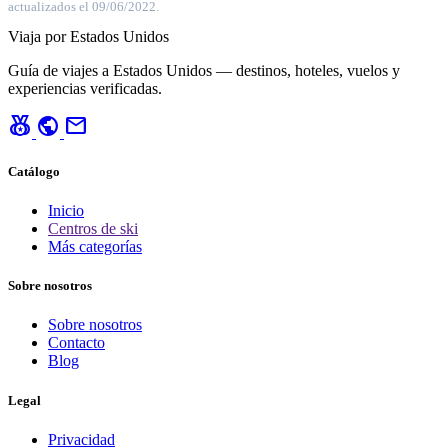
actualizados el 09/06/2022.
Viaja por Estados Unidos
Guía de viajes a Estados Unidos — destinos, hoteles, vuelos y
experiencias verificadas.
social_leaderboard
public
mail
Catálogo
Inicio
Centros de ski
Más categorías
Sobre nosotros
Sobre nosotros
Contacto
Blog
Legal
Privacidad