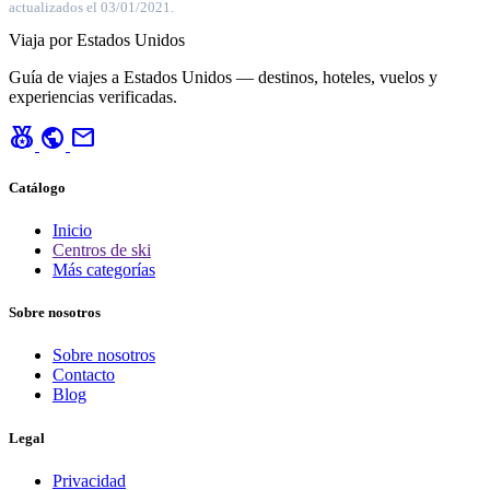
actualizados el 03/01/2021.
Viaja por Estados Unidos
Guía de viajes a Estados Unidos — destinos, hoteles, vuelos y
experiencias verificadas.
social_leaderboard
public
mail
Catálogo
Inicio
Centros de ski
Más categorías
Sobre nosotros
Sobre nosotros
Contacto
Blog
Legal
Privacidad