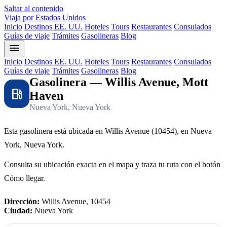
Saltar al contenido
Viaja por Estados Unidos
Inicio
Destinos EE. UU.
Hoteles
Tours
Restaurantes
Consulados
Guías de viaje
Trámites
Gasolineras
Blog
menu
Inicio
Destinos EE. UU.
Hoteles
Tours
Restaurantes
Consulados
Guías de viaje
Trámites
Gasolineras
Blog
Gasolinera — Willis Avenue, Mott
local_gas_station
Haven
Nueva York, Nueva York
Esta gasolinera está ubicada en Willis Avenue (10454), en Nueva
York, Nueva York.
Consulta su ubicación exacta en el mapa y traza tu ruta con el botón
Cómo llegar.
Dirección:
Willis Avenue, 10454
Ciudad:
Nueva York