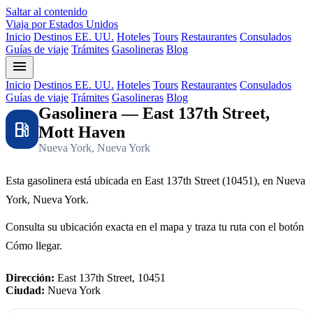
Saltar al contenido
Viaja por Estados Unidos
Inicio
Destinos EE. UU.
Hoteles
Tours
Restaurantes
Consulados
Guías de viaje
Trámites
Gasolineras
Blog
menu
Inicio
Destinos EE. UU.
Hoteles
Tours
Restaurantes
Consulados
Guías de viaje
Trámites
Gasolineras
Blog
Gasolinera — East 137th Street,
local_gas_station
Mott Haven
Nueva York, Nueva York
Esta gasolinera está ubicada en East 137th Street (10451), en Nueva
York, Nueva York.
Consulta su ubicación exacta en el mapa y traza tu ruta con el botón
Cómo llegar.
Dirección:
East 137th Street, 10451
Ciudad:
Nueva York