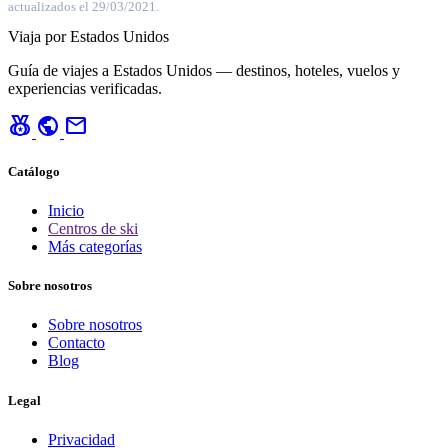
actualizados el 29/03/2021.
Viaja por Estados Unidos
Guía de viajes a Estados Unidos — destinos, hoteles, vuelos y
experiencias verificadas.
social_leaderboard
public
mail
Catálogo
Inicio
Centros de ski
Más categorías
Sobre nosotros
Sobre nosotros
Contacto
Blog
Legal
Privacidad