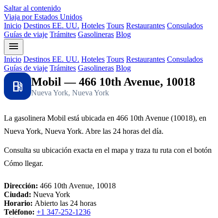
Saltar al contenido
Viaja por Estados Unidos
Inicio
Destinos EE. UU.
Hoteles
Tours
Restaurantes
Consulados
Guías de viaje
Trámites
Gasolineras
Blog
menu
Inicio
Destinos EE. UU.
Hoteles
Tours
Restaurantes
Consulados
Guías de viaje
Trámites
Gasolineras
Blog
Mobil — 466 10th Avenue, 10018
local_gas_station
Nueva York, Nueva York
La gasolinera Mobil está ubicada en 466 10th Avenue (10018), en
Nueva York, Nueva York. Abre las 24 horas del día.
Consulta su ubicación exacta en el mapa y traza tu ruta con el botón
Cómo llegar.
Dirección:
466 10th Avenue, 10018
Ciudad:
Nueva York
Horario:
Abierto las 24 horas
Teléfono:
+1 347-252-1236