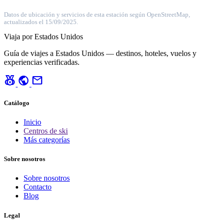
Datos de ubicación y servicios de esta estación según OpenStreetMap,
actualizados el 15/09/2025.
Viaja por Estados Unidos
Guía de viajes a Estados Unidos — destinos, hoteles, vuelos y
experiencias verificadas.
social_leaderboard
public
mail
Catálogo
Inicio
Centros de ski
Más categorías
Sobre nosotros
Sobre nosotros
Contacto
Blog
Legal