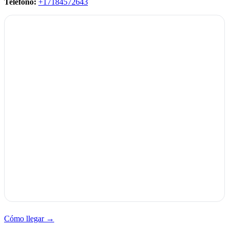
Teléfono:
+17184572643
Cómo llegar →