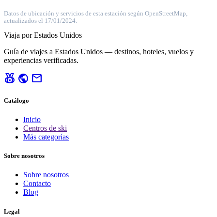
Datos de ubicación y servicios de esta estación según OpenStreetMap,
actualizados el 17/01/2024.
Viaja por Estados Unidos
Guía de viajes a Estados Unidos — destinos, hoteles, vuelos y
experiencias verificadas.
social_leaderboard
public
mail
Catálogo
Inicio
Centros de ski
Más categorías
Sobre nosotros
Sobre nosotros
Contacto
Blog
Legal