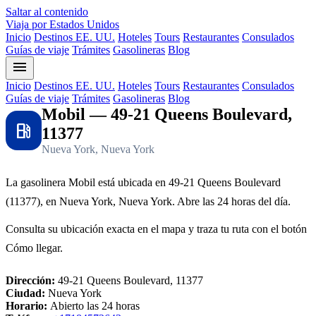
Saltar al contenido
Viaja por Estados Unidos
Inicio
Destinos EE. UU.
Hoteles
Tours
Restaurantes
Consulados
Guías de viaje
Trámites
Gasolineras
Blog
menu
Inicio
Destinos EE. UU.
Hoteles
Tours
Restaurantes
Consulados
Guías de viaje
Trámites
Gasolineras
Blog
Mobil — 49-21 Queens Boulevard,
local_gas_station
11377
Nueva York, Nueva York
La gasolinera Mobil está ubicada en 49-21 Queens Boulevard
(11377), en Nueva York, Nueva York. Abre las 24 horas del día.
Consulta su ubicación exacta en el mapa y traza tu ruta con el botón
Cómo llegar.
Dirección:
49-21 Queens Boulevard, 11377
Ciudad:
Nueva York
Horario:
Abierto las 24 horas