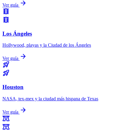
arrow_forward
Ver guía
theaters
theaters
Los Ángeles
Hollywood, playas y la Ciudad de los Ángeles
arrow_forward
Ver guía
rocket_launch
rocket_launch
Houston
NASA, tex-mex y la ciudad más hispana de Texas
arrow_forward
Ver guía
fort
fort