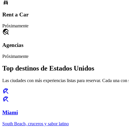
car_rental
Rent a Car
Próximamente
travel_explore
Agencias
Próximamente
Top destinos de Estados Unidos
Las ciudades con más experiencias listas para reservar. Cada una con s
beach_access
beach_access
Miami
South Beach, cruceros y sabor latino