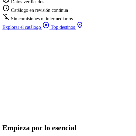
Datos verificados
schedule
Catálogo en revisión continua
money_off
Sin comisiones ni intermediarios
explore
place
Explorar el catálogo
Top destinos
Empieza por lo esencial