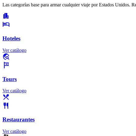
Las categorías base para armar cualquier viaje por Estados Unidos. Res
apartment
hotel
Hoteles
Ver catálogo
travel_explore
tour
Tours
Ver catálogo
restaurant_menu
restaurant
Restaurantes
Ver catálogo