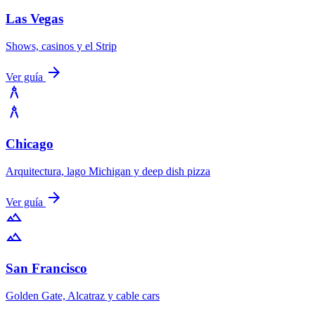
Las Vegas
Shows, casinos y el Strip
arrow_forward
Ver guía
architecture
architecture
Chicago
Arquitectura, lago Michigan y deep dish pizza
arrow_forward
Ver guía
terrain
terrain
San Francisco
Golden Gate, Alcatraz y cable cars