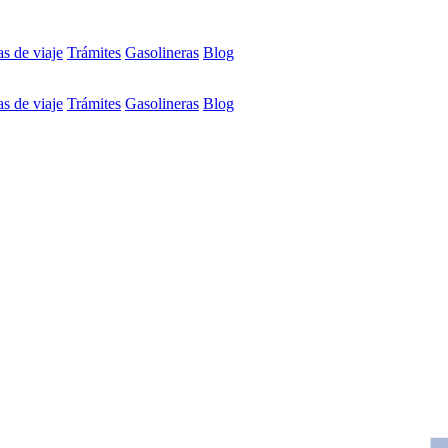
s de viaje
Trámites
Gasolineras
Blog
s de viaje
Trámites
Gasolineras
Blog