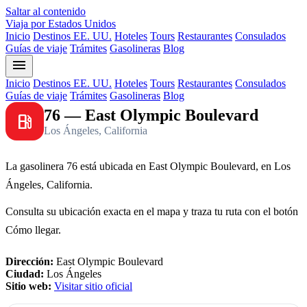
Saltar al contenido
Viaja por Estados Unidos
Inicio
Destinos EE. UU.
Hoteles
Tours
Restaurantes
Consulados
Guías de viaje
Trámites
Gasolineras
Blog
menu
Inicio
Destinos EE. UU.
Hoteles
Tours
Restaurantes
Consulados
Guías de viaje
Trámites
Gasolineras
Blog
76 — East Olympic Boulevard
local_gas_station
Los Ángeles, California
La gasolinera 76 está ubicada en East Olympic Boulevard, en Los
Ángeles, California.
Consulta su ubicación exacta en el mapa y traza tu ruta con el botón
Cómo llegar.
Dirección:
East Olympic Boulevard
Ciudad:
Los Ángeles
Sitio web:
Visitar sitio oficial