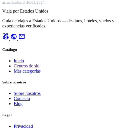
actualizados el 26/03/2024.
Viaja por Estados Unidos
Guía de viajes a Estados Unidos — destinos, hoteles, vuelos y
experiencias verificadas.
social_leaderboard
public
mail
Catálogo
Inicio
Centros de ski
Más categorías
Sobre nosotros
Sobre nosotros
Contacto
Blog
Legal
Privacidad