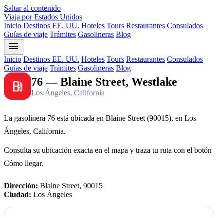
Saltar al contenido
Viaja por Estados Unidos
Inicio
Destinos EE. UU.
Hoteles
Tours
Restaurantes
Consulados
Guías de viaje
Trámites
Gasolineras
Blog
menu
Inicio
Destinos EE. UU.
Hoteles
Tours
Restaurantes
Consulados
Guías de viaje
Trámites
Gasolineras
Blog
76 — Blaine Street, Westlake
local_gas_station
Los Ángeles, California
La gasolinera 76 está ubicada en Blaine Street (90015), en Los
Ángeles, California.
Consulta su ubicación exacta en el mapa y traza tu ruta con el botón
Cómo llegar.
Dirección:
Blaine Street, 90015
Ciudad:
Los Ángeles