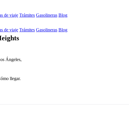
s de viaje
Trámites
Gasolineras
Blog
s de viaje
Trámites
Gasolineras
Blog
Heights
Los Ángeles,
Cómo llegar.