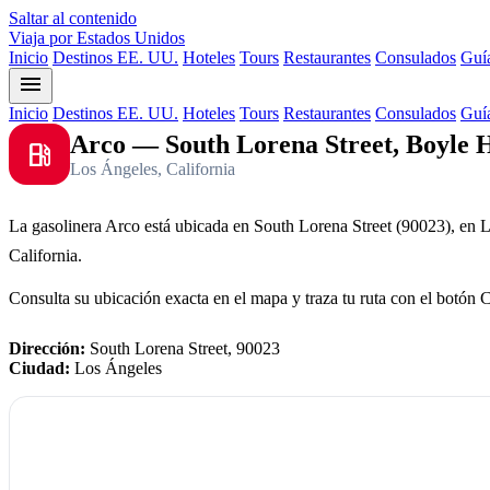
Saltar al contenido
Viaja por Estados Unidos
Inicio
Destinos EE. UU.
Hoteles
Tours
Restaurantes
Consulados
Guía
menu
Inicio
Destinos EE. UU.
Hoteles
Tours
Restaurantes
Consulados
Guía
Arco — South Lorena Street, Boyle 
local_gas_station
Los Ángeles, California
La gasolinera Arco está ubicada en South Lorena Street (90023), en 
California.
Consulta su ubicación exacta en el mapa y traza tu ruta con el botón 
Dirección:
South Lorena Street, 90023
Ciudad:
Los Ángeles