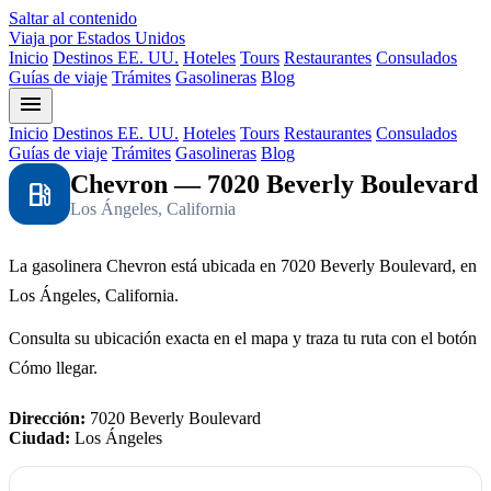
Saltar al contenido
Viaja por Estados Unidos
Inicio
Destinos EE. UU.
Hoteles
Tours
Restaurantes
Consulados
Guías de viaje
Trámites
Gasolineras
Blog
menu
Inicio
Destinos EE. UU.
Hoteles
Tours
Restaurantes
Consulados
Guías de viaje
Trámites
Gasolineras
Blog
Chevron — 7020 Beverly Boulevard
local_gas_station
Los Ángeles, California
La gasolinera Chevron está ubicada en 7020 Beverly Boulevard, en
Los Ángeles, California.
Consulta su ubicación exacta en el mapa y traza tu ruta con el botón
Cómo llegar.
Dirección:
7020 Beverly Boulevard
Ciudad:
Los Ángeles