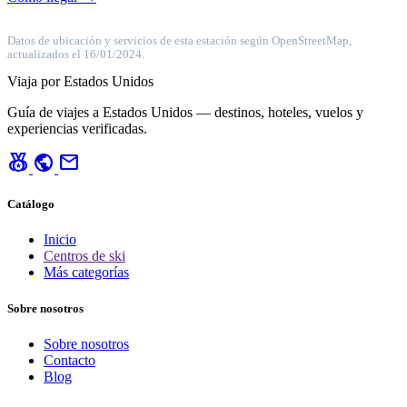
Datos de ubicación y servicios de esta estación según OpenStreetMap,
actualizados el 16/01/2024.
Viaja por Estados Unidos
Guía de viajes a Estados Unidos — destinos, hoteles, vuelos y
experiencias verificadas.
social_leaderboard
public
mail
Catálogo
Inicio
Centros de ski
Más categorías
Sobre nosotros
Sobre nosotros
Contacto
Blog