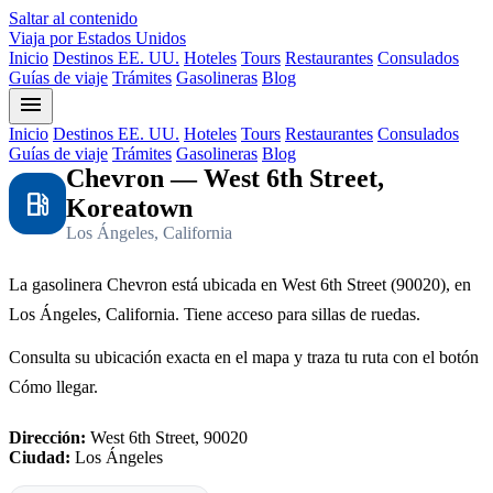
Saltar al contenido
Viaja por Estados Unidos
Inicio
Destinos EE. UU.
Hoteles
Tours
Restaurantes
Consulados
Guías de viaje
Trámites
Gasolineras
Blog
menu
Inicio
Destinos EE. UU.
Hoteles
Tours
Restaurantes
Consulados
Guías de viaje
Trámites
Gasolineras
Blog
Chevron — West 6th Street,
local_gas_station
Koreatown
Los Ángeles, California
La gasolinera Chevron está ubicada en West 6th Street (90020), en
Los Ángeles, California. Tiene acceso para sillas de ruedas.
Consulta su ubicación exacta en el mapa y traza tu ruta con el botón
Cómo llegar.
Dirección:
West 6th Street, 90020
Ciudad:
Los Ángeles