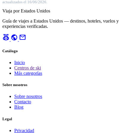
actualizados el 16/06/2026.
Viaja por Estados Unidos
Guía de viajes a Estados Unidos — destinos, hoteles, vuelos y
experiencias verificadas.
social_leaderboard
public
mail
Catálogo
Inicio
Centros de ski
Más categorías
Sobre nosotros
Sobre nosotros
Contacto
Blog
Legal
Privacidad