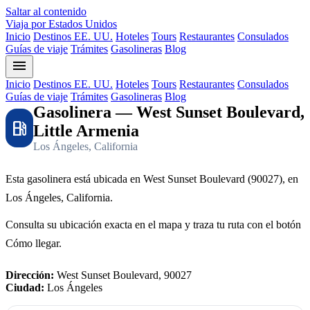
Saltar al contenido
Viaja por Estados Unidos
Inicio
Destinos EE. UU.
Hoteles
Tours
Restaurantes
Consulados
Guías de viaje
Trámites
Gasolineras
Blog
menu
Inicio
Destinos EE. UU.
Hoteles
Tours
Restaurantes
Consulados
Guías de viaje
Trámites
Gasolineras
Blog
Gasolinera — West Sunset Boulevard,
local_gas_station
Little Armenia
Los Ángeles, California
Esta gasolinera está ubicada en West Sunset Boulevard (90027), en
Los Ángeles, California.
Consulta su ubicación exacta en el mapa y traza tu ruta con el botón
Cómo llegar.
Dirección:
West Sunset Boulevard, 90027
Ciudad:
Los Ángeles