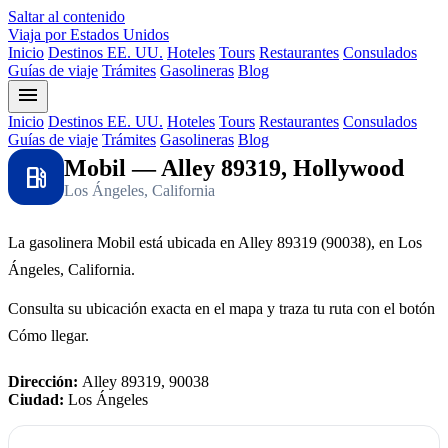
Saltar al contenido
Viaja por Estados Unidos
Inicio
Destinos EE. UU.
Hoteles
Tours
Restaurantes
Consulados
Guías de viaje
Trámites
Gasolineras
Blog
menu
Inicio
Destinos EE. UU.
Hoteles
Tours
Restaurantes
Consulados
Guías de viaje
Trámites
Gasolineras
Blog
Mobil — Alley 89319, Hollywood
local_gas_station
Los Ángeles, California
La gasolinera Mobil está ubicada en Alley 89319 (90038), en Los
Ángeles, California.
Consulta su ubicación exacta en el mapa y traza tu ruta con el botón
Cómo llegar.
Dirección:
Alley 89319, 90038
Ciudad:
Los Ángeles