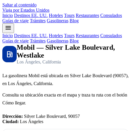
Saltar al contenido
Viaja por Estados Unidos
Inicio
Destinos EE. UU.
Hoteles
Tours
Restaurantes
Consulados
Guías de viaje
Trámites
Gasolineras
Blog
menu
Inicio
Destinos EE. UU.
Hoteles
Tours
Restaurantes
Consulados
Guías de viaje
Trámites
Gasolineras
Blog
Mobil — Silver Lake Boulevard,
local_gas_station
Westlake
Los Ángeles, California
La gasolinera Mobil está ubicada en Silver Lake Boulevard (90057),
en Los Ángeles, California.
Consulta su ubicación exacta en el mapa y traza tu ruta con el botón
Cómo llegar.
Dirección:
Silver Lake Boulevard, 90057
Ciudad:
Los Ángeles