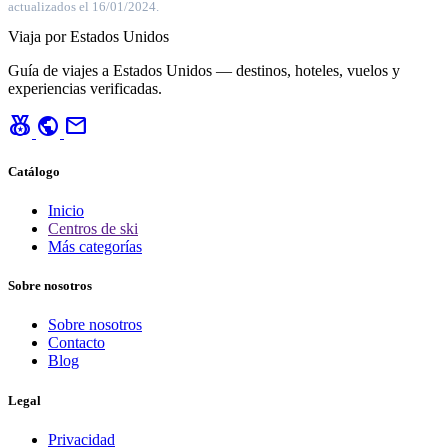
actualizados el 16/01/2024.
Viaja por Estados Unidos
Guía de viajes a Estados Unidos — destinos, hoteles, vuelos y
experiencias verificadas.
social_leaderboard
public
mail
Catálogo
Inicio
Centros de ski
Más categorías
Sobre nosotros
Sobre nosotros
Contacto
Blog
Legal
Privacidad