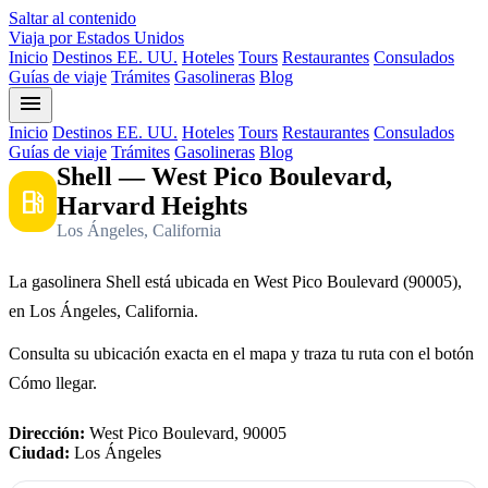
Saltar al contenido
Viaja por Estados Unidos
Inicio
Destinos EE. UU.
Hoteles
Tours
Restaurantes
Consulados
Guías de viaje
Trámites
Gasolineras
Blog
menu
Inicio
Destinos EE. UU.
Hoteles
Tours
Restaurantes
Consulados
Guías de viaje
Trámites
Gasolineras
Blog
Shell — West Pico Boulevard,
local_gas_station
Harvard Heights
Los Ángeles, California
La gasolinera Shell está ubicada en West Pico Boulevard (90005),
en Los Ángeles, California.
Consulta su ubicación exacta en el mapa y traza tu ruta con el botón
Cómo llegar.
Dirección:
West Pico Boulevard, 90005
Ciudad:
Los Ángeles