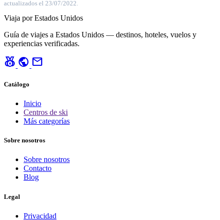
actualizados el 23/07/2022.
Viaja por Estados Unidos
Guía de viajes a Estados Unidos — destinos, hoteles, vuelos y
experiencias verificadas.
social_leaderboard
public
mail
Catálogo
Inicio
Centros de ski
Más categorías
Sobre nosotros
Sobre nosotros
Contacto
Blog
Legal
Privacidad