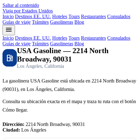
Saltar al contenido
Viaja por Estados Unidos
Inicio
Destinos EE. UU.
Hoteles
Tours
Restaurantes
Consulados
Guías de viaje
Trámites
Gasolineras
Blog
menu
Inicio
Destinos EE. UU.
Hoteles
Tours
Restaurantes
Consulados
Guías de viaje
Trámites
Gasolineras
Blog
USA Gasoline — 2214 North
local_gas_station
Broadway, 90031
Los Ángeles, California
La gasolinera USA Gasoline está ubicada en 2214 North Broadway
(90031), en Los Ángeles, California.
Consulta su ubicación exacta en el mapa y traza tu ruta con el botón
Cómo llegar.
Dirección:
2214 North Broadway, 90031
Ciudad:
Los Ángeles