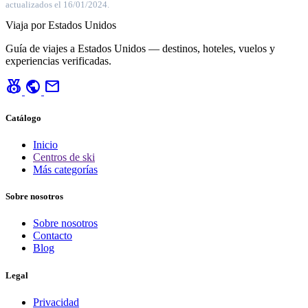
actualizados el 16/01/2024.
Viaja por Estados Unidos
Guía de viajes a Estados Unidos — destinos, hoteles, vuelos y
experiencias verificadas.
social_leaderboard
public
mail
Catálogo
Inicio
Centros de ski
Más categorías
Sobre nosotros
Sobre nosotros
Contacto
Blog
Legal
Privacidad