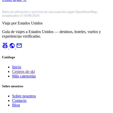
Datos de ubicación y servicios de esta estación según OpenStreetMap,
actualizados el 16/06/2024.
Viaja por Estados Unidos
Guía de viajes a Estados Unidos — destinos, hoteles, vuelos y
experiencias verificadas.
social_leaderboard
public
mail
Catálogo
Inicio
Centros de ski
Más categorías
Sobre nosotros
Sobre nosotros
Contacto
Blog