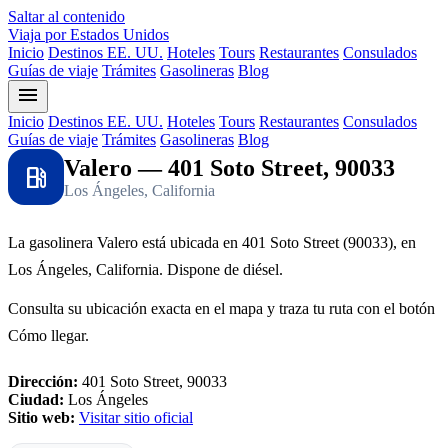
Saltar al contenido
Viaja por Estados Unidos
Inicio
Destinos EE. UU.
Hoteles
Tours
Restaurantes
Consulados
Guías de viaje
Trámites
Gasolineras
Blog
menu
Inicio
Destinos EE. UU.
Hoteles
Tours
Restaurantes
Consulados
Guías de viaje
Trámites
Gasolineras
Blog
Valero — 401 Soto Street, 90033
local_gas_station
Los Ángeles, California
La gasolinera Valero está ubicada en 401 Soto Street (90033), en
Los Ángeles, California. Dispone de diésel.
Consulta su ubicación exacta en el mapa y traza tu ruta con el botón
Cómo llegar.
Dirección:
401 Soto Street, 90033
Ciudad:
Los Ángeles
Sitio web:
Visitar sitio oficial