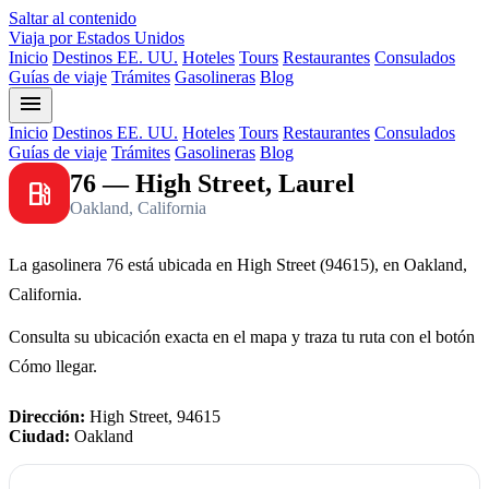
Saltar al contenido
Viaja por Estados Unidos
Inicio
Destinos EE. UU.
Hoteles
Tours
Restaurantes
Consulados
Guías de viaje
Trámites
Gasolineras
Blog
menu
Inicio
Destinos EE. UU.
Hoteles
Tours
Restaurantes
Consulados
Guías de viaje
Trámites
Gasolineras
Blog
76 — High Street, Laurel
local_gas_station
Oakland, California
La gasolinera 76 está ubicada en High Street (94615), en Oakland,
California.
Consulta su ubicación exacta en el mapa y traza tu ruta con el botón
Cómo llegar.
Dirección:
High Street, 94615
Ciudad:
Oakland