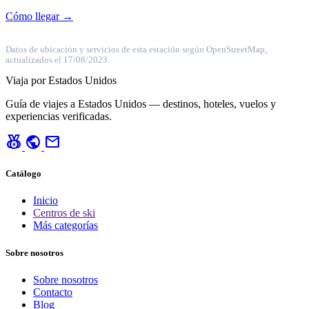
Cómo llegar →
Datos de ubicación y servicios de esta estación según OpenStreetMap,
actualizados el 17/08/2023.
Viaja por Estados Unidos
Guía de viajes a Estados Unidos — destinos, hoteles, vuelos y
experiencias verificadas.
social_leaderboard
public
mail
Catálogo
Inicio
Centros de ski
Más categorías
Sobre nosotros
Sobre nosotros
Contacto
Blog