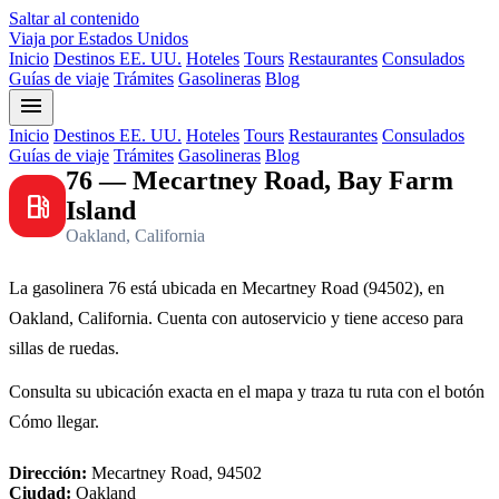
Saltar al contenido
Viaja por Estados Unidos
Inicio
Destinos EE. UU.
Hoteles
Tours
Restaurantes
Consulados
Guías de viaje
Trámites
Gasolineras
Blog
menu
Inicio
Destinos EE. UU.
Hoteles
Tours
Restaurantes
Consulados
Guías de viaje
Trámites
Gasolineras
Blog
76 — Mecartney Road, Bay Farm
local_gas_station
Island
Oakland, California
La gasolinera 76 está ubicada en Mecartney Road (94502), en
Oakland, California. Cuenta con autoservicio y tiene acceso para
sillas de ruedas.
Consulta su ubicación exacta en el mapa y traza tu ruta con el botón
Cómo llegar.
Dirección:
Mecartney Road, 94502
Ciudad:
Oakland