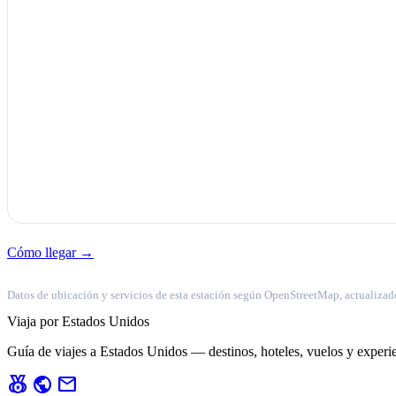
Cómo llegar →
Datos de ubicación y servicios de esta estación según OpenStreetMap, actualizad
Viaja por Estados Unidos
Guía de viajes a Estados Unidos — destinos, hoteles, vuelos y experie
social_leaderboard
public
mail