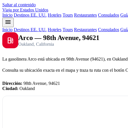
Saltar al contenido
Viaja por Estados Unidos
Inicio
Destinos EE. UU.
Hoteles
Tours
Restaurantes
Consulados
Guía
menu
Inicio
Destinos EE. UU.
Hoteles
Tours
Restaurantes
Consulados
Guía
Arco — 98th Avenue, 94621
local_gas_station
Oakland, California
La gasolinera Arco está ubicada en 98th Avenue (94621), en Oakland,
Consulta su ubicación exacta en el mapa y traza tu ruta con el botón 
Dirección:
98th Avenue, 94621
Ciudad:
Oakland