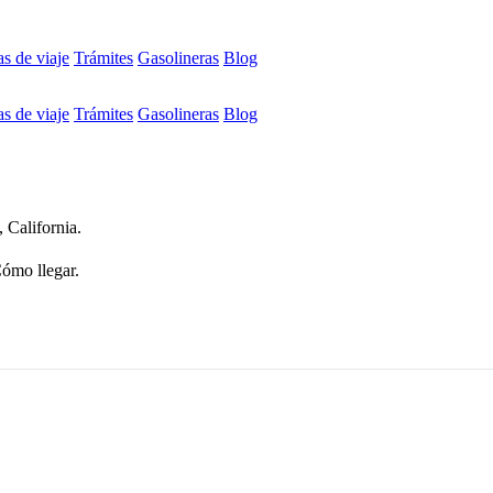
s de viaje
Trámites
Gasolineras
Blog
s de viaje
Trámites
Gasolineras
Blog
 California.
Cómo llegar.