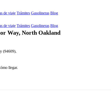
s de viaje
Trámites
Gasolineras
Blog
s de viaje
Trámites
Gasolineras
Blog
or Way, North Oakland
y (94609),
Cómo llegar.