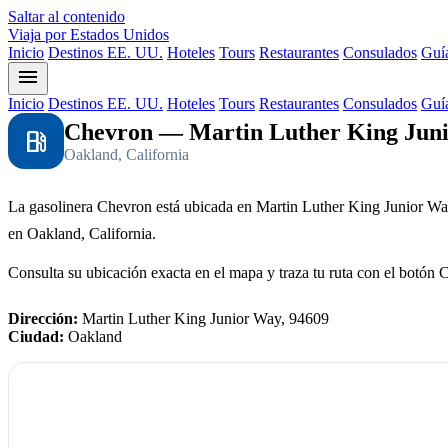
Saltar al contenido
Viaja por Estados Unidos
Inicio
Destinos EE. UU.
Hoteles
Tours
Restaurantes
Consulados
Guía
menu
Inicio
Destinos EE. UU.
Hoteles
Tours
Restaurantes
Consulados
Guía
Chevron — Martin Luther King Juni
local_gas_station
Oakland, California
La gasolinera Chevron está ubicada en Martin Luther King Junior Wa
en Oakland, California.
Consulta su ubicación exacta en el mapa y traza tu ruta con el botón 
Dirección:
Martin Luther King Junior Way, 94609
Ciudad:
Oakland