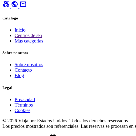
social_leaderboard
public
mail
Catálogo
Inicio
Centros de ski
Más categorías
Sobre nosotros
Sobre nosotros
Contacto
Blog
Legal
Privacidad
Términos
Cookies
© 2026 Viaja por Estados Unidos. Todos los derechos reservados.
Los precios mostrados son referenciales. Las reservas se procesan en si