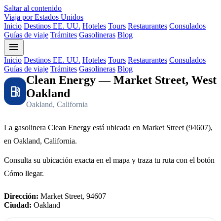
Saltar al contenido
Viaja por Estados Unidos
Inicio
Destinos EE. UU.
Hoteles
Tours
Restaurantes
Consulados
Guías de viaje
Trámites
Gasolineras
Blog
menu
Inicio
Destinos EE. UU.
Hoteles
Tours
Restaurantes
Consulados
Guías de viaje
Trámites
Gasolineras
Blog
Clean Energy — Market Street, West
local_gas_station
Oakland
Oakland, California
La gasolinera Clean Energy está ubicada en Market Street (94607),
en Oakland, California.
Consulta su ubicación exacta en el mapa y traza tu ruta con el botón
Cómo llegar.
Dirección:
Market Street, 94607
Ciudad:
Oakland