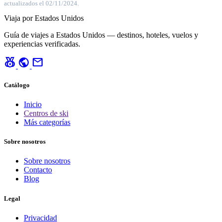
actualizados el 02/11/2024.
Viaja por Estados Unidos
Guía de viajes a Estados Unidos — destinos, hoteles, vuelos y
experiencias verificadas.
social_leaderboard
public
mail
Catálogo
Inicio
Centros de ski
Más categorías
Sobre nosotros
Sobre nosotros
Contacto
Blog
Legal
Privacidad