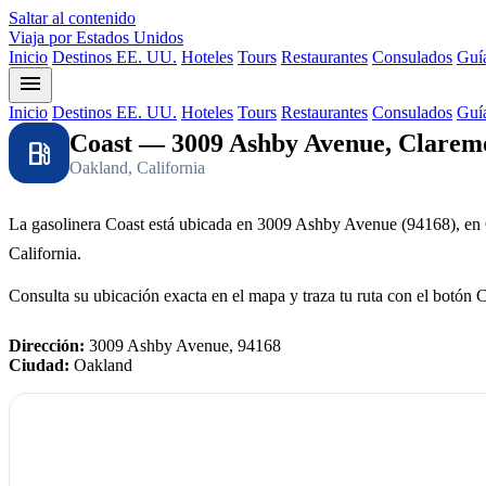
Saltar al contenido
Viaja por Estados Unidos
Inicio
Destinos EE. UU.
Hoteles
Tours
Restaurantes
Consulados
Guía
menu
Inicio
Destinos EE. UU.
Hoteles
Tours
Restaurantes
Consulados
Guía
Coast — 3009 Ashby Avenue, Clarem
local_gas_station
Oakland, California
La gasolinera Coast está ubicada en 3009 Ashby Avenue (94168), en
California.
Consulta su ubicación exacta en el mapa y traza tu ruta con el botón 
Dirección:
3009 Ashby Avenue, 94168
Ciudad:
Oakland