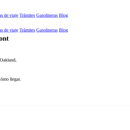
s de viaje
Trámites
Gasolineras
Blog
s de viaje
Trámites
Gasolineras
Blog
ont
 Oakland,
Cómo llegar.