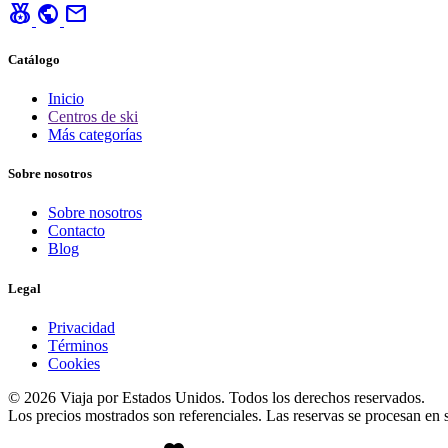
social_leaderboard
public
mail
Catálogo
Inicio
Centros de ski
Más categorías
Sobre nosotros
Sobre nosotros
Contacto
Blog
Legal
Privacidad
Términos
Cookies
© 2026 Viaja por Estados Unidos. Todos los derechos reservados.
Los precios mostrados son referenciales. Las reservas se procesan en si