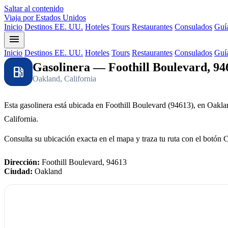
Saltar al contenido
Viaja por Estados Unidos
Inicio
Destinos EE. UU.
Hoteles
Tours
Restaurantes
Consulados
Guía
menu
Inicio
Destinos EE. UU.
Hoteles
Tours
Restaurantes
Consulados
Guía
Gasolinera — Foothill Boulevard, 94
local_gas_station
Oakland, California
Esta gasolinera está ubicada en Foothill Boulevard (94613), en Oakla
California.
Consulta su ubicación exacta en el mapa y traza tu ruta con el botón 
Dirección:
Foothill Boulevard, 94613
Ciudad:
Oakland