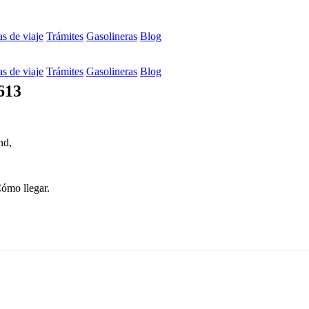
s de viaje
Trámites
Gasolineras
Blog
s de viaje
Trámites
Gasolineras
Blog
613
nd,
Cómo llegar.