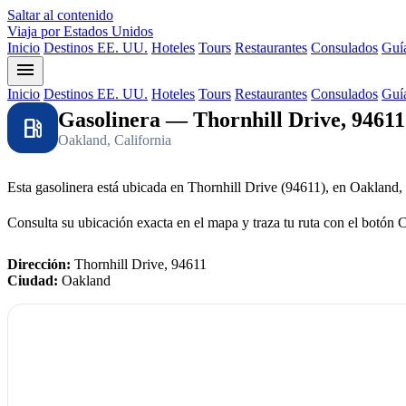
Saltar al contenido
Viaja por Estados Unidos
Inicio
Destinos EE. UU.
Hoteles
Tours
Restaurantes
Consulados
Guía
menu
Inicio
Destinos EE. UU.
Hoteles
Tours
Restaurantes
Consulados
Guía
Gasolinera — Thornhill Drive, 94611
local_gas_station
Oakland, California
Esta gasolinera está ubicada en Thornhill Drive (94611), en Oakland, 
Consulta su ubicación exacta en el mapa y traza tu ruta con el botón 
Dirección:
Thornhill Drive, 94611
Ciudad:
Oakland