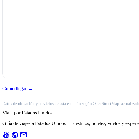
Cómo llegar →
Datos de ubicación y servicios de esta estación según OpenStreetMap, actualizad
Viaja por Estados Unidos
Guía de viajes a Estados Unidos — destinos, hoteles, vuelos y experie
social_leaderboard
public
mail