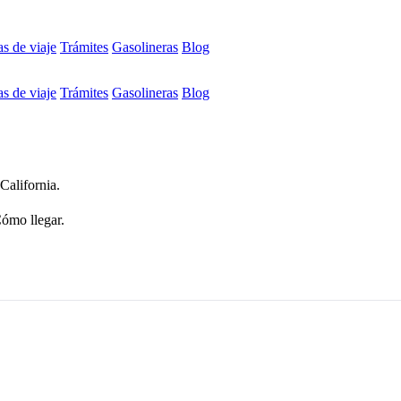
s de viaje
Trámites
Gasolineras
Blog
s de viaje
Trámites
Gasolineras
Blog
California.
Cómo llegar.