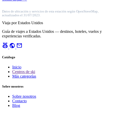
Datos de ubicación y servicios de esta estación según OpenStreetMap,
actualizados el 31/07/2023.
Viaja por Estados Unidos
Guía de viajes a Estados Unidos — destinos, hoteles, vuelos y
experiencias verificadas.
social_leaderboard
public
mail
Catálogo
Inicio
Centros de ski
Más categorías
Sobre nosotros
Sobre nosotros
Contacto
Blog