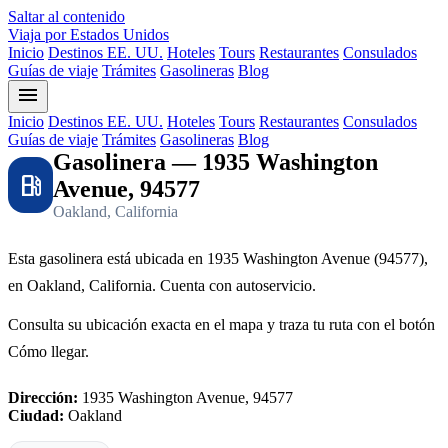
Saltar al contenido
Viaja por Estados Unidos
Inicio
Destinos EE. UU.
Hoteles
Tours
Restaurantes
Consulados
Guías de viaje
Trámites
Gasolineras
Blog
menu
Inicio
Destinos EE. UU.
Hoteles
Tours
Restaurantes
Consulados
Guías de viaje
Trámites
Gasolineras
Blog
Gasolinera — 1935 Washington
local_gas_station
Avenue, 94577
Oakland, California
Esta gasolinera está ubicada en 1935 Washington Avenue (94577),
en Oakland, California. Cuenta con autoservicio.
Consulta su ubicación exacta en el mapa y traza tu ruta con el botón
Cómo llegar.
Dirección:
1935 Washington Avenue, 94577
Ciudad:
Oakland