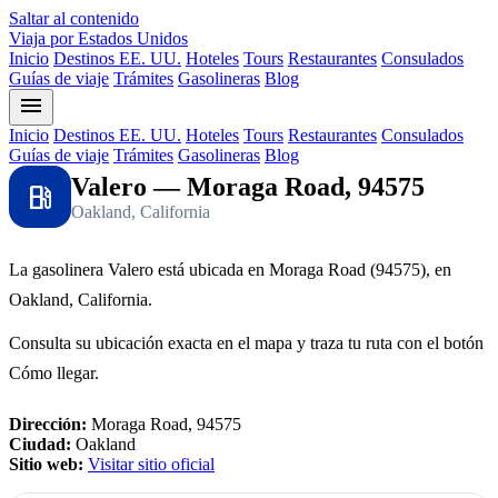
Saltar al contenido
Viaja por Estados Unidos
Inicio
Destinos EE. UU.
Hoteles
Tours
Restaurantes
Consulados
Guías de viaje
Trámites
Gasolineras
Blog
menu
Inicio
Destinos EE. UU.
Hoteles
Tours
Restaurantes
Consulados
Guías de viaje
Trámites
Gasolineras
Blog
Valero — Moraga Road, 94575
local_gas_station
Oakland, California
La gasolinera Valero está ubicada en Moraga Road (94575), en
Oakland, California.
Consulta su ubicación exacta en el mapa y traza tu ruta con el botón
Cómo llegar.
Dirección:
Moraga Road, 94575
Ciudad:
Oakland
Sitio web:
Visitar sitio oficial