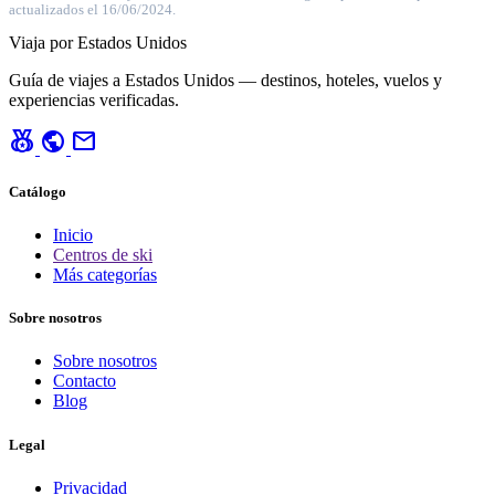
actualizados el 16/06/2024.
Viaja por Estados Unidos
Guía de viajes a Estados Unidos — destinos, hoteles, vuelos y
experiencias verificadas.
social_leaderboard
public
mail
Catálogo
Inicio
Centros de ski
Más categorías
Sobre nosotros
Sobre nosotros
Contacto
Blog
Legal
Privacidad