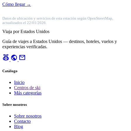
Cómo llegar →
Datos de ubicación y servicios de esta estación según OpenStreetMap,
actualizados el 22/01/2026.
Viaja por Estados Unidos
Guía de viajes a Estados Unidos — destinos, hoteles, vuelos y
experiencias verificadas.
social_leaderboard
public
mail
Catálogo
Inicio
Centros de ski
Más categorías
Sobre nosotros
Sobre nosotros
Contacto
Blog