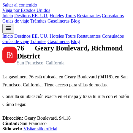
Saltar al contenido
Viaja por Estados Unidos
Inicio
Destinos EE. UU.
Hoteles
Tours
Restaurantes
Consulados
Guías de viaje
Trámites
Gasolineras
Blog
menu
Inicio
Destinos EE. UU.
Hoteles
Tours
Restaurantes
Consulados
Guías de viaje
Trámites
Gasolineras
Blog
76 — Geary Boulevard, Richmond
local_gas_station
District
San Francisco, California
La gasolinera 76 está ubicada en Geary Boulevard (94118), en San
Francisco, California. Tiene acceso para sillas de ruedas.
Consulta su ubicación exacta en el mapa y traza tu ruta con el botón
Cómo llegar.
Dirección:
Geary Boulevard, 94118
Ciudad:
San Francisco
Sitio web:
Visitar sitio oficial