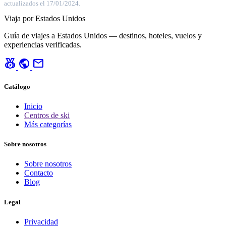
actualizados el 17/01/2024.
Viaja por Estados Unidos
Guía de viajes a Estados Unidos — destinos, hoteles, vuelos y
experiencias verificadas.
social_leaderboard
public
mail
Catálogo
Inicio
Centros de ski
Más categorías
Sobre nosotros
Sobre nosotros
Contacto
Blog
Legal
Privacidad