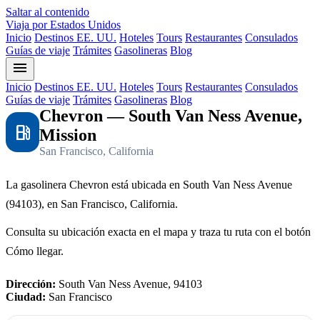
Saltar al contenido
Viaja por Estados Unidos
Inicio
Destinos EE. UU.
Hoteles
Tours
Restaurantes
Consulados
Guías de viaje
Trámites
Gasolineras
Blog
menu
Inicio
Destinos EE. UU.
Hoteles
Tours
Restaurantes
Consulados
Guías de viaje
Trámites
Gasolineras
Blog
Chevron — South Van Ness Avenue,
local_gas_station
Mission
San Francisco, California
La gasolinera Chevron está ubicada en South Van Ness Avenue
(94103), en San Francisco, California.
Consulta su ubicación exacta en el mapa y traza tu ruta con el botón
Cómo llegar.
Dirección:
South Van Ness Avenue, 94103
Ciudad:
San Francisco