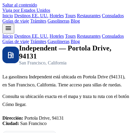
Saltar al contenido
Viaja por Estados Unidos
Inicio
Destinos EE. UU.
Hoteles
Tours
Restaurantes
Consulados
Guías de viaje
Trámites
Gasolineras
Blog
menu
Inicio
Destinos EE. UU.
Hoteles
Tours
Restaurantes
Consulados
Guías de viaje
Trámites
Gasolineras
Blog
Independent — Portola Drive,
local_gas_station
94131
San Francisco, California
La gasolinera Independent está ubicada en Portola Drive (94131),
en San Francisco, California. Tiene acceso para sillas de ruedas.
Consulta su ubicación exacta en el mapa y traza tu ruta con el botón
Cómo llegar.
Dirección:
Portola Drive, 94131
Ciudad:
San Francisco