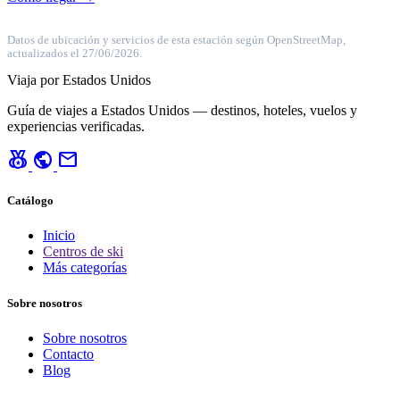
Datos de ubicación y servicios de esta estación según OpenStreetMap,
actualizados el 27/06/2026.
Viaja por Estados Unidos
Guía de viajes a Estados Unidos — destinos, hoteles, vuelos y
experiencias verificadas.
social_leaderboard
public
mail
Catálogo
Inicio
Centros de ski
Más categorías
Sobre nosotros
Sobre nosotros
Contacto
Blog