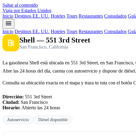
Saltar al contenido
Viaja por Estados Unidos
Inicio
Destinos EE. UU.
Hoteles
Tours
Restaurantes
Consulados
Guía
menu
Inicio
Destinos EE. UU.
Hoteles
Tours
Restaurantes
Consulados
Guía
Shell — 551 3rd Street
local_gas_station
San Francisco, California
La gasolinera Shell está ubicada en 551 3rd Street, en San Francisco, 
Abre las 24 horas del día, cuenta con autoservicio y dispone de diésel
Consulta su ubicación exacta en el mapa y traza tu ruta con el botón 
Dirección:
551 3rd Street
Ciudad:
San Francisco
Horario:
Abierto las 24 horas
Autoservicio
Diésel disponible