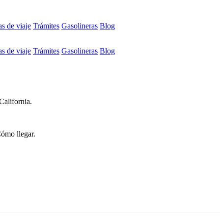
s de viaje
Trámites
Gasolineras
Blog
s de viaje
Trámites
Gasolineras
Blog
California.
.
Cómo llegar.