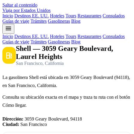
Saltar al contenido
Viaja por Estados Unidos
Inicio
Destinos EE. UU.
Hoteles
Tours
Restaurantes
Consulados
Guías de viaje
Trámites
Gasolineras
Blog
menu
Inicio
Destinos EE. UU.
Hoteles
Tours
Restaurantes
Consulados
Guías de viaje
Trámites
Gasolineras
Blog
Shell — 3059 Geary Boulevard,
local_gas_station
Laurel Heights
San Francisco, California
La gasolinera Shell está ubicada en 3059 Geary Boulevard (94118),
en San Francisco, California.
Consulta su ubicación exacta en el mapa y traza tu ruta con el botón
Cómo llegar.
Dirección:
3059 Geary Boulevard, 94118
Ciudad:
San Francisco