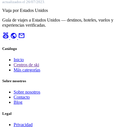
actualizados el 26/07/2023.
Viaja por Estados Unidos
Guía de viajes a Estados Unidos — destinos, hoteles, vuelos y
experiencias verificadas.
social_leaderboard
public
mail
Catálogo
Inicio
Centros de ski
Más categorías
Sobre nosotros
Sobre nosotros
Contacto
Blog
Legal
Privacidad