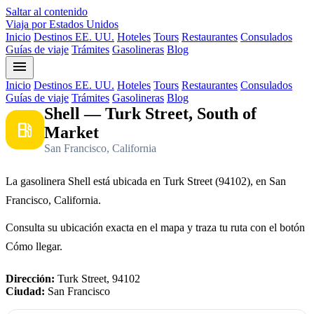
Saltar al contenido
Viaja por Estados Unidos
Inicio
Destinos EE. UU.
Hoteles
Tours
Restaurantes
Consulados
Guías de viaje
Trámites
Gasolineras
Blog
menu
Inicio
Destinos EE. UU.
Hoteles
Tours
Restaurantes
Consulados
Guías de viaje
Trámites
Gasolineras
Blog
Shell — Turk Street, South of
local_gas_station
Market
San Francisco, California
La gasolinera Shell está ubicada en Turk Street (94102), en San
Francisco, California.
Consulta su ubicación exacta en el mapa y traza tu ruta con el botón
Cómo llegar.
Dirección:
Turk Street, 94102
Ciudad:
San Francisco