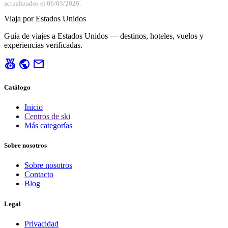
actualizados el 06/03/2026.
Viaja por Estados Unidos
Guía de viajes a Estados Unidos — destinos, hoteles, vuelos y
experiencias verificadas.
social_leaderboard
public
mail
Catálogo
Inicio
Centros de ski
Más categorías
Sobre nosotros
Sobre nosotros
Contacto
Blog
Legal
Privacidad