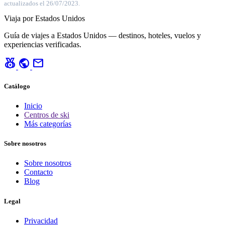
actualizados el 26/07/2023.
Viaja por Estados Unidos
Guía de viajes a Estados Unidos — destinos, hoteles, vuelos y
experiencias verificadas.
social_leaderboard
public
mail
Catálogo
Inicio
Centros de ski
Más categorías
Sobre nosotros
Sobre nosotros
Contacto
Blog
Legal
Privacidad