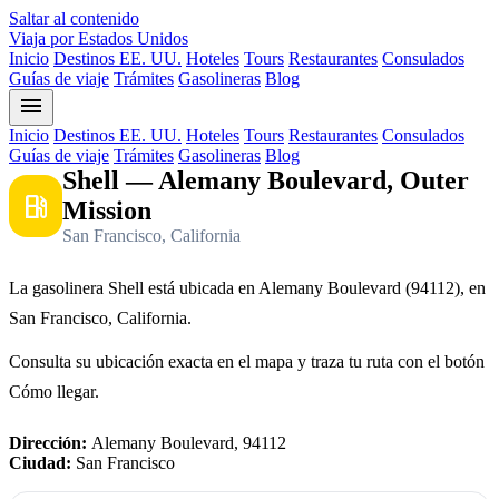
Saltar al contenido
Viaja por Estados Unidos
Inicio
Destinos EE. UU.
Hoteles
Tours
Restaurantes
Consulados
Guías de viaje
Trámites
Gasolineras
Blog
menu
Inicio
Destinos EE. UU.
Hoteles
Tours
Restaurantes
Consulados
Guías de viaje
Trámites
Gasolineras
Blog
Shell — Alemany Boulevard, Outer
local_gas_station
Mission
San Francisco, California
La gasolinera Shell está ubicada en Alemany Boulevard (94112), en
San Francisco, California.
Consulta su ubicación exacta en el mapa y traza tu ruta con el botón
Cómo llegar.
Dirección:
Alemany Boulevard, 94112
Ciudad:
San Francisco