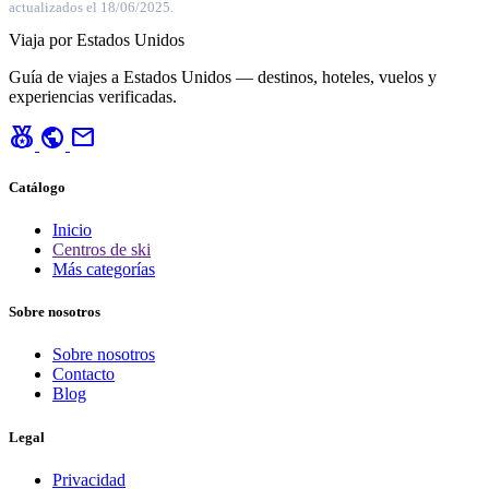
actualizados el 18/06/2025.
Viaja por Estados Unidos
Guía de viajes a Estados Unidos — destinos, hoteles, vuelos y
experiencias verificadas.
social_leaderboard
public
mail
Catálogo
Inicio
Centros de ski
Más categorías
Sobre nosotros
Sobre nosotros
Contacto
Blog
Legal
Privacidad