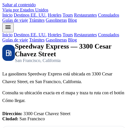
Saltar al contenido
Viaja por Estados Unidos
Inicio
Destinos EE. UU.
Hoteles
Tours
Restaurantes
Consulados
Guías de viaje
Trámites
Gasolineras
Blog
menu
Inicio
Destinos EE. UU.
Hoteles
Tours
Restaurantes
Consulados
Guías de viaje
Trámites
Gasolineras
Blog
Speedway Express — 3300 Cesar
local_gas_station
Chavez Street
San Francisco, California
La gasolinera Speedway Express está ubicada en 3300 Cesar
Chavez Street, en San Francisco, California.
Consulta su ubicación exacta en el mapa y traza tu ruta con el botón
Cómo llegar.
Dirección:
3300 Cesar Chavez Street
Ciudad:
San Francisco