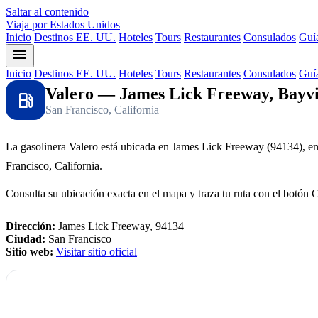
Saltar al contenido
Viaja por Estados Unidos
Inicio
Destinos EE. UU.
Hoteles
Tours
Restaurantes
Consulados
Guía
menu
Inicio
Destinos EE. UU.
Hoteles
Tours
Restaurantes
Consulados
Guía
Valero — James Lick Freeway, Bayvi
local_gas_station
San Francisco, California
La gasolinera Valero está ubicada en James Lick Freeway (94134), e
Francisco, California.
Consulta su ubicación exacta en el mapa y traza tu ruta con el botón 
Dirección:
James Lick Freeway, 94134
Ciudad:
San Francisco
Sitio web:
Visitar sitio oficial