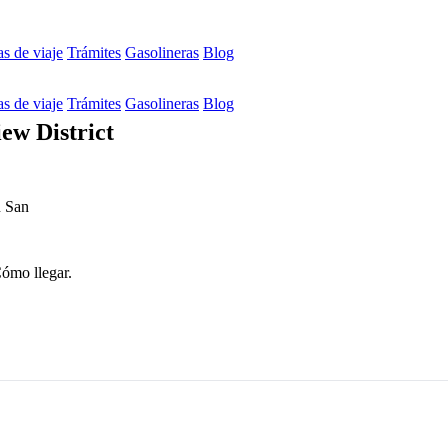
s de viaje
Trámites
Gasolineras
Blog
s de viaje
Trámites
Gasolineras
Blog
ew District
n San
Cómo llegar.