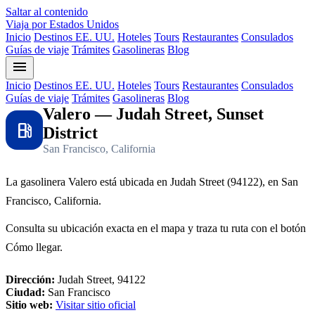
Saltar al contenido
Viaja por Estados Unidos
Inicio
Destinos EE. UU.
Hoteles
Tours
Restaurantes
Consulados
Guías de viaje
Trámites
Gasolineras
Blog
menu
Inicio
Destinos EE. UU.
Hoteles
Tours
Restaurantes
Consulados
Guías de viaje
Trámites
Gasolineras
Blog
Valero — Judah Street, Sunset
local_gas_station
District
San Francisco, California
La gasolinera Valero está ubicada en Judah Street (94122), en San
Francisco, California.
Consulta su ubicación exacta en el mapa y traza tu ruta con el botón
Cómo llegar.
Dirección:
Judah Street, 94122
Ciudad:
San Francisco
Sitio web:
Visitar sitio oficial