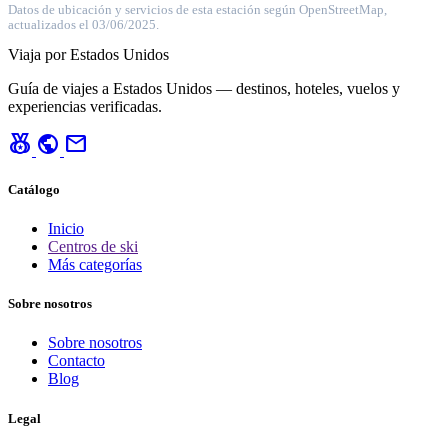
Datos de ubicación y servicios de esta estación según OpenStreetMap,
actualizados el 03/06/2025.
Viaja por Estados Unidos
Guía de viajes a Estados Unidos — destinos, hoteles, vuelos y
experiencias verificadas.
social_leaderboard
public
mail
Catálogo
Inicio
Centros de ski
Más categorías
Sobre nosotros
Sobre nosotros
Contacto
Blog
Legal