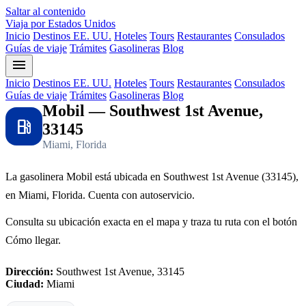
Saltar al contenido
Viaja por Estados Unidos
Inicio
Destinos EE. UU.
Hoteles
Tours
Restaurantes
Consulados
Guías de viaje
Trámites
Gasolineras
Blog
menu
Inicio
Destinos EE. UU.
Hoteles
Tours
Restaurantes
Consulados
Guías de viaje
Trámites
Gasolineras
Blog
Mobil — Southwest 1st Avenue,
local_gas_station
33145
Miami, Florida
La gasolinera Mobil está ubicada en Southwest 1st Avenue (33145),
en Miami, Florida. Cuenta con autoservicio.
Consulta su ubicación exacta en el mapa y traza tu ruta con el botón
Cómo llegar.
Dirección:
Southwest 1st Avenue, 33145
Ciudad:
Miami