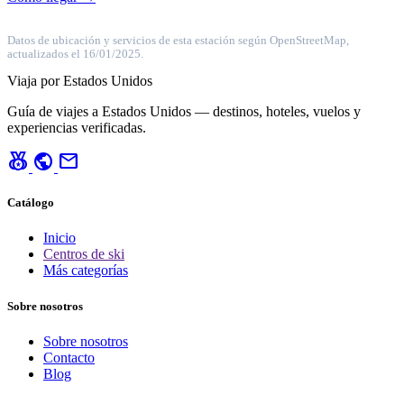
Datos de ubicación y servicios de esta estación según OpenStreetMap,
actualizados el 16/01/2025.
Viaja por Estados Unidos
Guía de viajes a Estados Unidos — destinos, hoteles, vuelos y
experiencias verificadas.
social_leaderboard
public
mail
Catálogo
Inicio
Centros de ski
Más categorías
Sobre nosotros
Sobre nosotros
Contacto
Blog