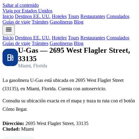
Saltar al contenido
Viaja por Estados Unidos
Inicio
Destinos EE. UU.
Hoteles
Tours
Restaurantes
Consulados
Guías de viaje
Trámites
Gasolineras
Blog
menu
Inicio
Destinos EE. UU.
Hoteles
Tours
Restaurantes
Consulados
Guías de viaje
Trámites
Gasolineras
Blog
U-Gas — 2695 West Flagler Street,
local_gas_station
33135
Miami, Florida
La gasolinera U-Gas está ubicada en 2695 West Flagler Street
(33135), en Miami, Florida. Cuenta con autoservicio.
Consulta su ubicación exacta en el mapa y traza tu ruta con el botón
Cómo llegar.
Dirección:
2695 West Flagler Street, 33135
Ciudad:
Miami