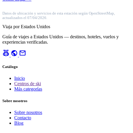
Datos de ubicación y servicios de esta estación según OpenStreetMap,
actualizados el 07/04/2026.
Viaja por Estados Unidos
Guía de viajes a Estados Unidos — destinos, hoteles, vuelos y
experiencias verificadas.
social_leaderboard
public
mail
Catálogo
Inicio
Centros de ski
Más categorías
Sobre nosotros
Sobre nosotros
Contacto
Blog