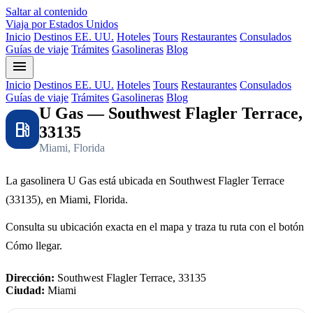
Saltar al contenido
Viaja por Estados Unidos
Inicio
Destinos EE. UU.
Hoteles
Tours
Restaurantes
Consulados
Guías de viaje
Trámites
Gasolineras
Blog
menu
Inicio
Destinos EE. UU.
Hoteles
Tours
Restaurantes
Consulados
Guías de viaje
Trámites
Gasolineras
Blog
U Gas — Southwest Flagler Terrace,
local_gas_station
33135
Miami, Florida
La gasolinera U Gas está ubicada en Southwest Flagler Terrace
(33135), en Miami, Florida.
Consulta su ubicación exacta en el mapa y traza tu ruta con el botón
Cómo llegar.
Dirección:
Southwest Flagler Terrace, 33135
Ciudad:
Miami