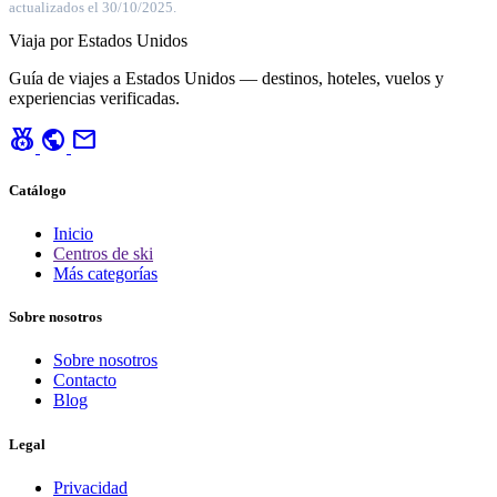
actualizados el 30/10/2025.
Viaja por Estados Unidos
Guía de viajes a Estados Unidos — destinos, hoteles, vuelos y
experiencias verificadas.
social_leaderboard
public
mail
Catálogo
Inicio
Centros de ski
Más categorías
Sobre nosotros
Sobre nosotros
Contacto
Blog
Legal
Privacidad