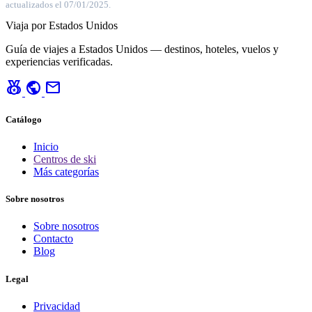
actualizados el 07/01/2025.
Viaja por Estados Unidos
Guía de viajes a Estados Unidos — destinos, hoteles, vuelos y
experiencias verificadas.
social_leaderboard
public
mail
Catálogo
Inicio
Centros de ski
Más categorías
Sobre nosotros
Sobre nosotros
Contacto
Blog
Legal
Privacidad