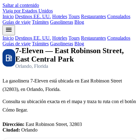
Saltar al contenido
Viaja por Estados Unidos
Inicio
Destinos EE. UU.
Hoteles
Tours
Restaurantes
Consulados
Guías de viaje
Trámites
Gasolineras
Blog
menu
Inicio
Destinos EE. UU.
Hoteles
Tours
Restaurantes
Consulados
Guías de viaje
Trámites
Gasolineras
Blog
7-Eleven — East Robinson Street,
local_gas_station
East Central Park
Orlando, Florida
La gasolinera 7-Eleven está ubicada en East Robinson Street
(32803), en Orlando, Florida.
Consulta su ubicación exacta en el mapa y traza tu ruta con el botón
Cómo llegar.
Dirección:
East Robinson Street, 32803
Ciudad:
Orlando