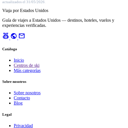
actualizados el 31/05/2026.
Viaja por Estados Unidos
Guía de viajes a Estados Unidos — destinos, hoteles, vuelos y
experiencias verificadas.
social_leaderboard
public
mail
Catálogo
Inicio
Centros de ski
Más categorías
Sobre nosotros
Sobre nosotros
Contacto
Blog
Legal
Privacidad