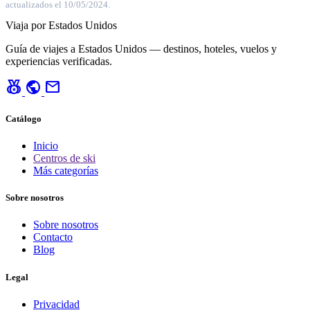
actualizados el 10/05/2024.
Viaja por Estados Unidos
Guía de viajes a Estados Unidos — destinos, hoteles, vuelos y
experiencias verificadas.
social_leaderboard
public
mail
Catálogo
Inicio
Centros de ski
Más categorías
Sobre nosotros
Sobre nosotros
Contacto
Blog
Legal
Privacidad