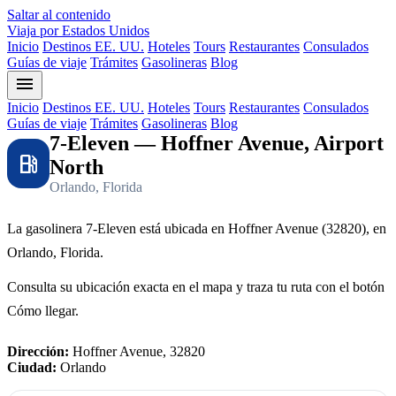
Saltar al contenido
Viaja por Estados Unidos
Inicio
Destinos EE. UU.
Hoteles
Tours
Restaurantes
Consulados
Guías de viaje
Trámites
Gasolineras
Blog
menu
Inicio
Destinos EE. UU.
Hoteles
Tours
Restaurantes
Consulados
Guías de viaje
Trámites
Gasolineras
Blog
7-Eleven — Hoffner Avenue, Airport
local_gas_station
North
Orlando, Florida
La gasolinera 7-Eleven está ubicada en Hoffner Avenue (32820), en
Orlando, Florida.
Consulta su ubicación exacta en el mapa y traza tu ruta con el botón
Cómo llegar.
Dirección:
Hoffner Avenue, 32820
Ciudad:
Orlando