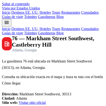
Saltar al contenido
Viaja por Estados Unidos
Inicio
Destinos EE. UU.
Hoteles
Tours
Restaurantes
Consulados
Guías de viaje
Trámites
Gasolineras
Blog
menu
Inicio
Destinos EE. UU.
Hoteles
Tours
Restaurantes
Consulados
Guías de viaje
Trámites
Gasolineras
Blog
76 — Markham Street Southwest,
local_gas_station
Castleberry Hill
Atlanta, Georgia
La gasolinera 76 está ubicada en Markham Street Southwest
(30313), en Atlanta, Georgia.
Consulta su ubicación exacta en el mapa y traza tu ruta con el botón
Cómo llegar.
Dirección:
Markham Street Southwest, 30313
Ciudad:
Atlanta
Sitio web:
Visitar sitio oficial