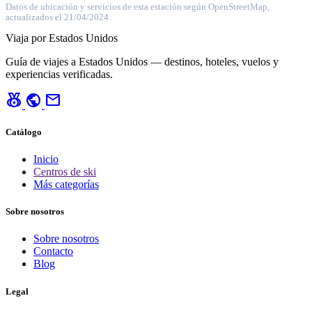
Datos de ubicación y servicios de esta estación según OpenStreetMap,
actualizados el 21/04/2024.
Viaja por Estados Unidos
Guía de viajes a Estados Unidos — destinos, hoteles, vuelos y
experiencias verificadas.
social_leaderboard
public
mail
Catálogo
Inicio
Centros de ski
Más categorías
Sobre nosotros
Sobre nosotros
Contacto
Blog
Legal