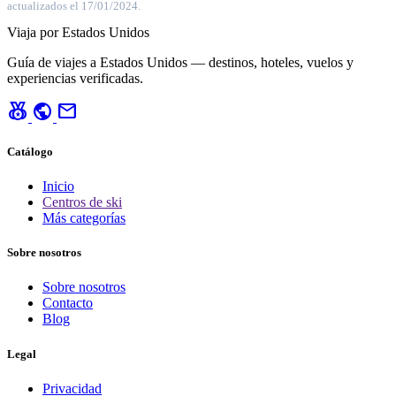
actualizados el 17/01/2024.
Viaja por Estados Unidos
Guía de viajes a Estados Unidos — destinos, hoteles, vuelos y
experiencias verificadas.
social_leaderboard
public
mail
Catálogo
Inicio
Centros de ski
Más categorías
Sobre nosotros
Sobre nosotros
Contacto
Blog
Legal
Privacidad