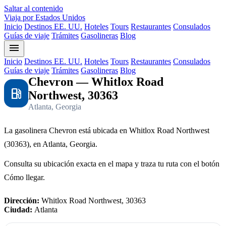
Saltar al contenido
Viaja por Estados Unidos
Inicio
Destinos EE. UU.
Hoteles
Tours
Restaurantes
Consulados
Guías de viaje
Trámites
Gasolineras
Blog
menu
Inicio
Destinos EE. UU.
Hoteles
Tours
Restaurantes
Consulados
Guías de viaje
Trámites
Gasolineras
Blog
Chevron — Whitlox Road
local_gas_station
Northwest, 30363
Atlanta, Georgia
La gasolinera Chevron está ubicada en Whitlox Road Northwest
(30363), en Atlanta, Georgia.
Consulta su ubicación exacta en el mapa y traza tu ruta con el botón
Cómo llegar.
Dirección:
Whitlox Road Northwest, 30363
Ciudad:
Atlanta